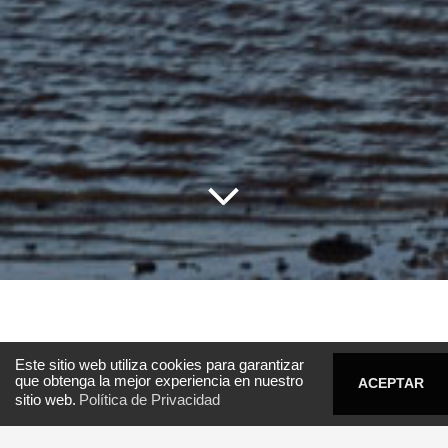
Rutas y puentes varios a lo largo del
Este sitio web utiliza cookies para garantizar
país.
que obtenga la mejor experiencia en nuestro
ACEPTAR
0800 8192
e-cementos
sitio web.
Política de Privacidad
Uruguay