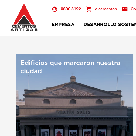
0800 8192
e-cementos
Co
EMPRESA
DESARROLLO SOSTE
Noticias
Quienes Somos
Ambiental
Historia
Económico
Organización Corporativa
Social
Edificios que marcaron nuestra
Plantas
Memoria de Actividad 
ciudad
Exportación
Políticas
Políticas Corporativas
Calculá tus acciones s
Certificaciones
Juego: Un día en la pl