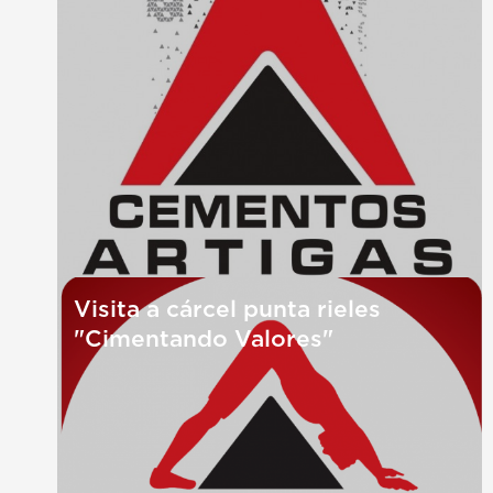
Visita a cárcel punta rieles
"Cimentando Valores"