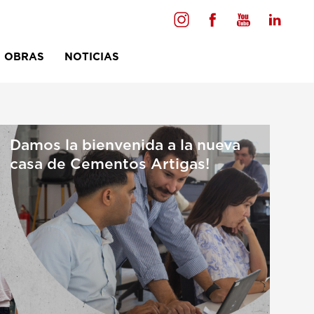
OBRAS
NOTICIAS
nción al Cliente
cnica
 Técnicas
Damos la bienvenida a la nueva
casa de Cementos Artigas!